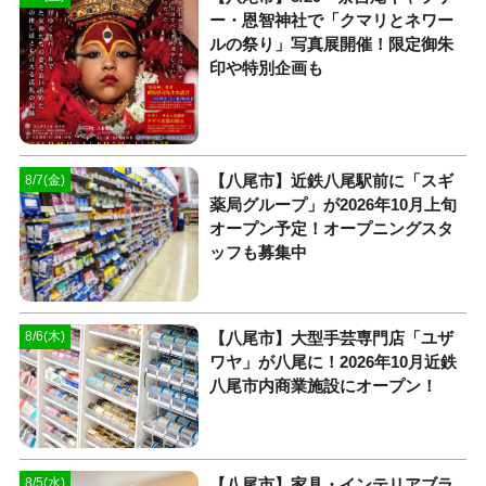
ー・恩智神社で「クマリとネワー
ルの祭り」写真展開催！限定御朱
印や特別企画も
【八尾市】近鉄八尾駅前に「スギ
8/7(金)
薬局グループ」が2026年10月上旬
オープン予定！オープニングスタ
ッフも募集中
【八尾市】大型手芸専門店「ユザ
8/6(木)
ワヤ」が八尾に！2026年10月近鉄
八尾市内商業施設にオープン！
【八尾市】家具・インテリアブラ
8/5(水)