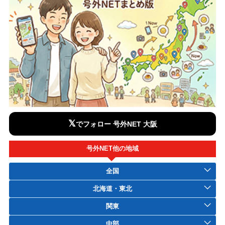
𝕏
でフォロー 号外NET 大阪
号外NET他の地域
全国
北海道・東北
関東
中部