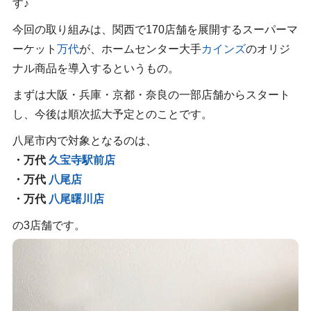
す♪
今回の取り組みは、関西で170店舗を展開するスーパーマ
ーケット
万代
が、ホームセンター大手
カインズ
のオリジ
ナル商品を導入するというもの。
まずは大阪・兵庫・京都・奈良の一部店舗からスタート
し、今後は順次拡大予定とのことです。
八尾市内で対象となるのは、
・万代
久宝寺駅前店
・万代
八尾店
・万代
八尾曙川店
の3店舗です。