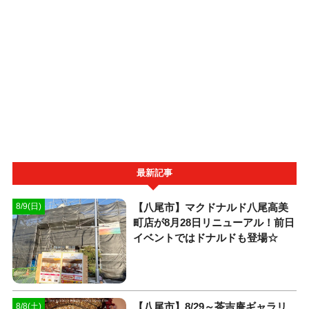
最新記事
【八尾市】マクドナルド八尾高美
8/9(日)
町店が8月28日リニューアル！前日
イベントではドナルドも登場☆
【八尾市】8/29～茶吉庵ギャラリ
8/8(土)