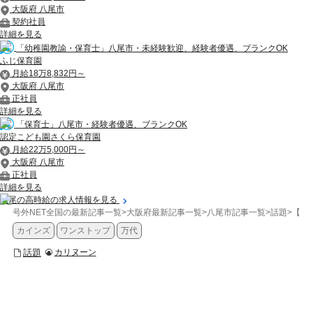
大阪府 八尾市
契約社員
詳細を見る
「幼稚園教諭・保育士」八尾市・未経験歓迎、経験者優遇、ブランクOK
ふじ保育園
月給18万8,832円～
大阪府 八尾市
正社員
詳細を見る
「保育士」八尾市・経験者優遇、ブランクOK
認定こども園さくら保育園
月給22万5,000円～
大阪府 八尾市
正社員
詳細を見る
八尾の高時給の求人情報を見る
号外NET全国の最新記事一覧
>
大阪府最新記事一覧
>
八尾市記事一覧
>
話題
>
【八
カインズ
ワンストップ
万代
話題
カリヌーン