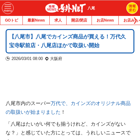
八尾
GOトピ
最新News
求人
開店/閉店
お店News
お店みち
【八尾市】八尾でカインズ商品が買える！万代久
宝寺駅前店・八尾店ほかで取扱い開始
2026/03/01 08:00
大阪府
八尾市内のスーパー
万代で、カインズのオリジナル商品
の取扱いが始まりました
！
「八尾はたいがい何でも揃うけれど、カインズがない
な？」と感じていた方にとっては、うれしいニュースで