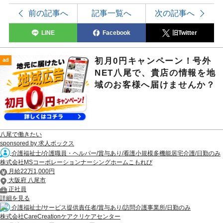
前の記事へ
記事一覧へ
次の記事へ
LINE
Facebook
旧Twitter
初月0円キャンペーン！号外
ad
NET八尾で、貴店の情報を地
域のお客様へ届けませんか？
八尾で働きたい
sponsored by 求人ボックス
介護福祉士/介護職員・ヘルパー/賞与あり/看護小規模多機能居宅介護/日勤のみ
株式会社MSコーポレーションナーシングホームこもれび
月給22万1,000円
大阪府 八尾市
正社員
詳細を見る
介護福祉士/サービス提供責任者/賞与あり/訪問介護事業所/日勤のみ
株式会社CareCreationケアクリケアセンター