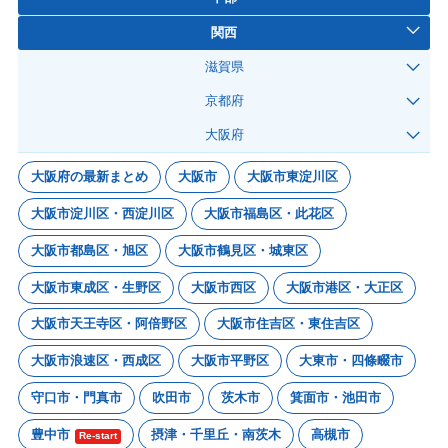
関西
滋賀県
京都府
大阪府
大阪府の最新まとめ
大阪市
大阪市東淀川区
大阪市淀川区・西淀川区
大阪市福島区・此花区
大阪市都島区・旭区
大阪市鶴見区・城東区
大阪市東成区・生野区
大阪市西区
大阪市港区・大正区
大阪市天王寺区・阿倍野区
大阪市住吉区・東住吉区
大阪市浪速区・西成区
大阪市平野区
大東市・四條畷市
守口市・門真市
吹田市
茨木市
箕面市・池田市
豊中市
摂津・千里丘・南茨木
高槻市
Re-start