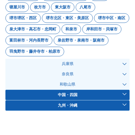
寝屋川市
枚方市
東大阪市
八尾市
堺市堺区・西区
堺市北区・東区・美原区
堺市中区・南区
泉大津市・高石市・忠岡町
和泉市
岸和田市・貝塚市
富田林市・河内長野市
泉佐野市・泉南市・阪南市
羽曳野市・藤井寺市・柏原市
兵庫県
奈良県
和歌山県
中国・四国
九州・沖縄