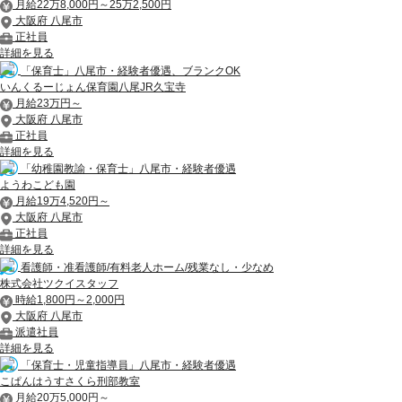
月給22万8,000円～25万2,500円
大阪府 八尾市
正社員
詳細を見る
「保育士」八尾市・経験者優遇、ブランクOK
いんくるーじょん保育園八尾JR久宝寺
月給23万円～
大阪府 八尾市
正社員
詳細を見る
「幼稚園教諭・保育士」八尾市・経験者優遇
ようわこども園
月給19万4,520円～
大阪府 八尾市
正社員
詳細を見る
看護師・准看護師/有料老人ホーム/残業なし・少なめ
株式会社ツクイスタッフ
時給1,800円～2,000円
大阪府 八尾市
派遣社員
詳細を見る
「保育士・児童指導員」八尾市・経験者優遇
こぱんはうすさくら刑部教室
月給20万5,000円～