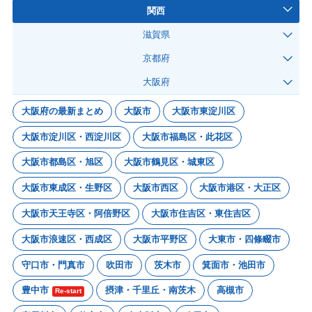
関西
滋賀県
京都府
大阪府
大阪府の最新まとめ
大阪市
大阪市東淀川区
大阪市淀川区・西淀川区
大阪市福島区・此花区
大阪市都島区・旭区
大阪市鶴見区・城東区
大阪市東成区・生野区
大阪市西区
大阪市港区・大正区
大阪市天王寺区・阿倍野区
大阪市住吉区・東住吉区
大阪市浪速区・西成区
大阪市平野区
大東市・四條畷市
守口市・門真市
吹田市
茨木市
箕面市・池田市
豊中市
摂津・千里丘・南茨木
高槻市
Re-start