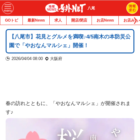
八尾
GOトピ
最新News
求人
開店/閉店
お店News
お店みち
【八尾市】花見とグルメを満喫♪4/5南木の本防災公
園で「やおなんマルシェ」開催！
2026/04/04 08:00
大阪府
春の訪れとともに、「やおなんマルシェ」が開催されま
す♪