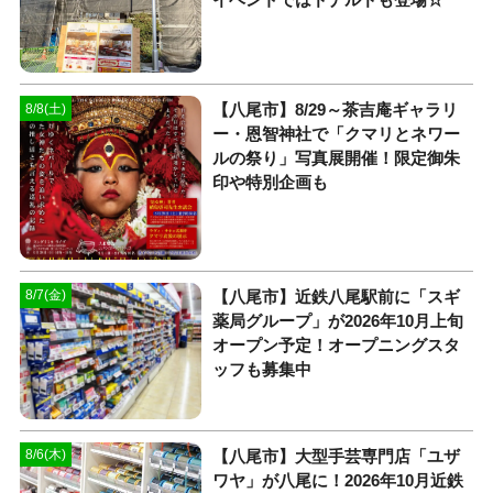
【八尾市】8/29～茶吉庵ギャラリ
8/8(土)
ー・恩智神社で「クマリとネワー
ルの祭り」写真展開催！限定御朱
印や特別企画も
【八尾市】近鉄八尾駅前に「スギ
8/7(金)
薬局グループ」が2026年10月上旬
オープン予定！オープニングスタ
ッフも募集中
【八尾市】大型手芸専門店「ユザ
8/6(木)
ワヤ」が八尾に！2026年10月近鉄