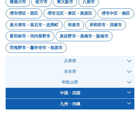
寝屋川市
枚方市
東大阪市
八尾市
堺市堺区・西区
堺市北区・東区・美原区
堺市中区・南区
泉大津市・高石市・忠岡町
和泉市
岸和田市・貝塚市
富田林市・河内長野市
泉佐野市・泉南市・阪南市
羽曳野市・藤井寺市・柏原市
兵庫県
奈良県
和歌山県
中国・四国
九州・沖縄