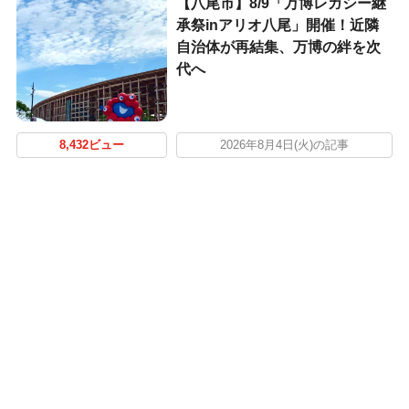
【八尾市】8/9「万博レガシー継
承祭inアリオ八尾」開催！近隣
自治体が再結集、万博の絆を次
代へ
8,432ビュー
2026年8月4日(火)の記事