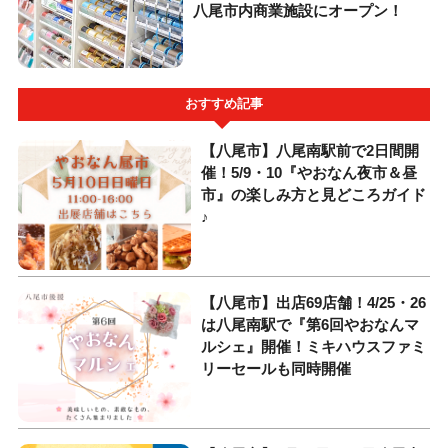
八尾市内商業施設にオープン！
おすすめ記事
【八尾市】八尾南駅前で2日間開
催！5/9・10『やおなん夜市＆昼
市』の楽しみ方と見どころガイド
♪
【八尾市】出店69店舗！4/25・26
は八尾南駅で『第6回やおなんマ
ルシェ』開催！ミキハウスファミ
リーセールも同時開催