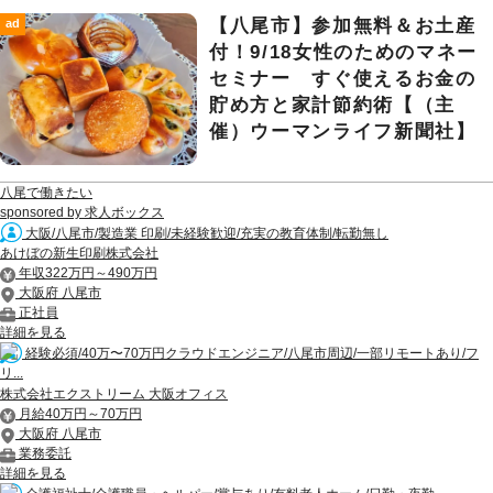
【八尾市】参加無料＆お土産
ad
付！9/18女性のためのマネー
セミナー すぐ使えるお金の
貯め方と家計節約術【（主
催）ウーマンライフ新聞社】
八尾で働きたい
sponsored by 求人ボックス
大阪/八尾市/製造業 印刷/未経験歓迎/充実の教育体制/転勤無し
あけぼの新生印刷株式会社
年収322万円～490万円
大阪府 八尾市
正社員
詳細を見る
経験必須/40万〜70万円クラウドエンジニア/八尾市周辺/一部リモートあり/フ
リ...
株式会社エクストリーム 大阪オフィス
月給40万円～70万円
大阪府 八尾市
業務委託
詳細を見る