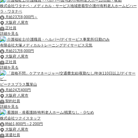
介護福祉士/介護職員・ヘルパー/賞与あり/有料老人ホーム/日勤・夜勤
株式会社ワタナベ・メディカル・サービス地域密着型介護付有料老人ホームビハー
ラ・ワタナベ
月給23万8,000円～
大阪府 八尾市
正社員
詳細を見る
介護福祉士/介護職員・ヘルパー/デイサービス事業所/日勤のみ
有限会社大塚メディカルトレーニングデイサービス元気
月給21万6,000円
大阪府 八尾市
正社員
詳細を見る
「資格不問」ケアマネージャー/交通費支給/夜勤なし/年休110日以上/デイサー
ビ...
ビーナスプラス瓢箪山
月給24万400円
大阪府 八尾市
契約社員
詳細を見る
看護師・准看護師/有料老人ホーム/残業なし・少なめ
株式会社ツクイスタッフ
時給1,800円～2,200円
大阪府 八尾市
派遣社員