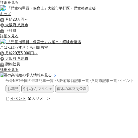
詳細を見る
「児童指導員・保育士」大阪市平野区・児童発達支援
キッズ
月給23万円～
大阪府 八尾市
正社員
詳細を見る
「児童指導員・保育士」八尾市・経験者優遇
こぱんはうすさくら刑部教室
月給20万5,000円～
大阪府 八尾市
契約社員
詳細を見る
八尾の高時給の求人情報を見る
号外NET全国の最新記事一覧
>
大阪府最新記事一覧
>
八尾市記事一覧
>
イベント
>
お花見
やおなんマルシェ
南木の本防災公園
イベント
カリヌーン