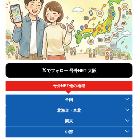
𝕏
でフォロー 号外NET 大阪
号外NET他の地域
全国
北海道・東北
関東
中部