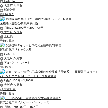
時給1,620円～
大阪府 八尾市
派遣社員
詳細を見る
介護職員/残業ほぼなし/病院の介護士/シフト相談可
医療法人貴医会/貴島中央病院
月給19万2,800円～25万400円
大阪府 八尾市
正社員
詳細を見る
放課後等デイサービスの児童指導員/指導員
運動特化型リミックスR
時給1,450円
大阪府 八尾市
アルバイト・パート
詳細を見る
評価・テスト/大手G工場設備の保全業務「電気系」八尾駅即日スタート
パーソルエクセルHRパートナーズ株式会社
時給2,400円～2,700円
大阪府 八尾市
派遣社員
詳細を見る
「日勤のみ可」看護師/指定生活介護事業所
株式会社スマイルゲートパートナーズ
月給29万9,000円～45万円