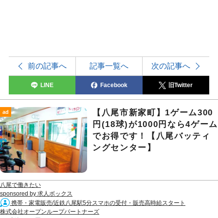
前の記事へ
記事一覧へ
次の記事へ
LINE
Facebook
旧Twitter
【八尾市新家町】1ゲーム300
ad
円(18球)が1000円なら4ゲーム
でお得です！【八尾バッティ
ングセンター】
八尾で働きたい
sponsored by 求人ボックス
携帯・家電販売/近鉄八尾駅5分スマホの受付・販売高時給スタート
株式会社オープンループパートナーズ