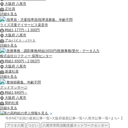
大阪府 八尾市
正社員
詳細を見る
指導員・児童指導員/指導員募集、年齢不問
ライズ児童デイサービス楽音寺
時給1,177円～1,300円
大阪府 八尾市
アルバイト・パート
詳細を見る
医療事務・調剤事務/時給1650円/医療事務/受付・データ入力
株式会社ロフティー 採用センター
時給1,650円～2,062円
大阪府 八尾市
派遣社員
詳細を見る
整体師募集、年齢不問
グッドマッサージ
時給1,840円～
大阪府 八尾市
契約社員
詳細を見る
八尾の高時給の求人情報を見る
号外NET全国の最新記事一覧
>
大阪府最新記事一覧
>
八尾市記事一覧
>
まち
>
【八
アリオ八尾
つどい
八尾市市民活動支援ネットワークセンター