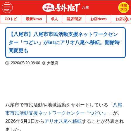
八尾
GOトピ
最新News
求人
開店/閉店
お店News
お店みち
【八尾市】八尾市市民活動支援ネットワークセン
ター「つどい」が6/1にアリオ八尾へ移転。開館時
間変更も
2026/05/20 08:00
大阪府
八尾市で市民活動や地域活動をサポートしている「
八尾
市市民活動支援ネットワークセンター『つどい』
」が、
2026年6月1日から
アリオ八尾へ移転
することが発表され
ました。