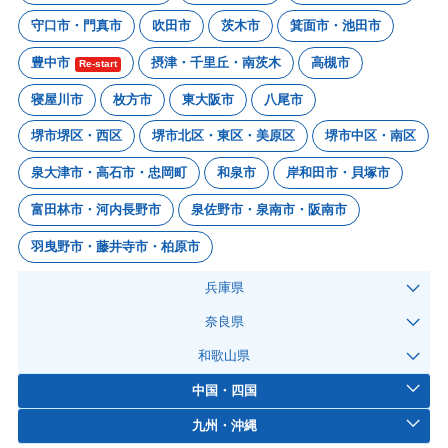
守口市・門真市
吹田市
茨木市
箕面市・池田市
豊中市
摂津・千里丘・南茨木
高槻市
Re-start
寝屋川市
枚方市
東大阪市
八尾市
堺市堺区・西区
堺市北区・東区・美原区
堺市中区・南区
泉大津市・高石市・忠岡町
和泉市
岸和田市・貝塚市
富田林市・河内長野市
泉佐野市・泉南市・阪南市
羽曳野市・藤井寺市・柏原市
兵庫県
奈良県
和歌山県
中国・四国
九州・沖縄