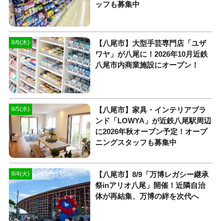
ッフも募集中
【八尾市】大型手芸専門店「ユザ
8/6(木)
ワヤ」が八尾に！2026年10月近鉄
八尾市内商業施設にオープン！
【八尾市】家具・インテリアブラ
8/5(水)
ンド「LOWYA」が近鉄八尾駅周辺
に2026年秋オープン予定！オープ
ニングスタッフも募集中
【八尾市】8/9「万博レガシー継承
8/4(火)
祭inアリオ八尾」開催！近隣自治
体が再結集、万博の絆を次代へ