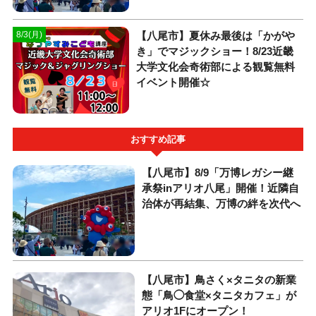
【八尾市】夏休み最後は「かがや
8/3(月)
き」でマジックショー！8/23近畿
大学文化会奇術部による観覧無料
イベント開催☆
おすすめ記事
【八尾市】8/9「万博レガシー継
承祭inアリオ八尾」開催！近隣自
治体が再結集、万博の絆を次代へ
【八尾市】鳥さく×タニタの新業
態「鳥◯食堂×タニタカフェ」が
アリオ1Fにオープン！