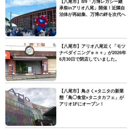
【八尾市】8/9「万博レガシー継
承祭inアリオ八尾」開催！近隣自
治体が再結集、万博の絆を次代へ
【八尾市】アリオ八尾近く「モツ
ナベダイニングｅｎ＋」が2026年
6月30日で閉店していました。
【八尾市】鳥さく×タニタの新業
態「鳥◯食堂×タニタカフェ」が
アリオ1Fにオープン！