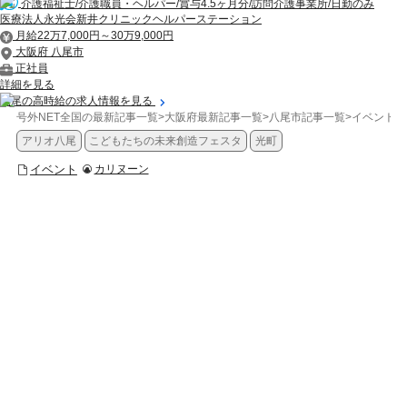
介護福祉士/介護職員・ヘルパー/賞与4.5ヶ月分/訪問介護事業所/日勤のみ
医療法人永光会新井クリニックヘルパーステーション
月給22万7,000円～30万9,000円
大阪府 八尾市
正社員
詳細を見る
八尾の高時給の求人情報を見る
号外NET全国の最新記事一覧
>
大阪府最新記事一覧
>
八尾市記事一覧
>
イベント
>
アリオ八尾
こどもたちの未来創造フェスタ
光町
イベント
カリヌーン