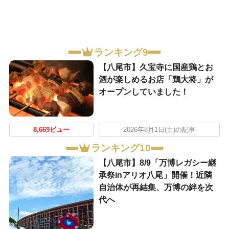
ランキング9
【八尾市】久宝寺に国産鶏とお
酒が楽しめるお店「鶏大将」が
オープンしていました！
8,669ビュー
2026年8月1日(土)の記事
ランキング10
【八尾市】8/9「万博レガシー継
承祭inアリオ八尾」開催！近隣
自治体が再結集、万博の絆を次
代へ