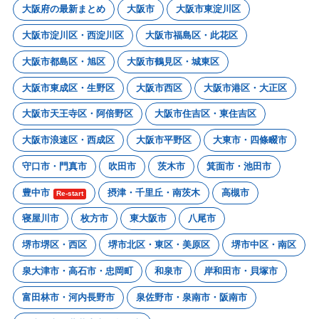
大阪府の最新まとめ
大阪市
大阪市東淀川区
大阪市淀川区・西淀川区
大阪市福島区・此花区
大阪市都島区・旭区
大阪市鶴見区・城東区
大阪市東成区・生野区
大阪市西区
大阪市港区・大正区
大阪市天王寺区・阿倍野区
大阪市住吉区・東住吉区
大阪市浪速区・西成区
大阪市平野区
大東市・四條畷市
守口市・門真市
吹田市
茨木市
箕面市・池田市
豊中市
摂津・千里丘・南茨木
高槻市
Re-start
寝屋川市
枚方市
東大阪市
八尾市
堺市堺区・西区
堺市北区・東区・美原区
堺市中区・南区
泉大津市・高石市・忠岡町
和泉市
岸和田市・貝塚市
富田林市・河内長野市
泉佐野市・泉南市・阪南市