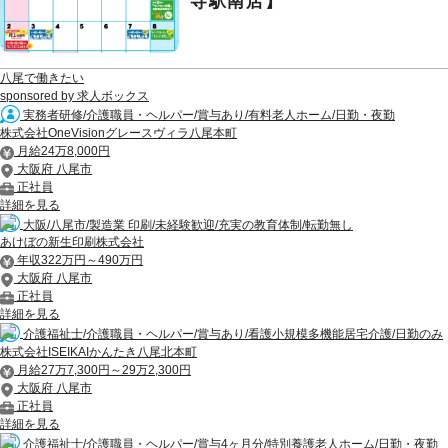
寺駅南店】
八尾で働きたい
sponsored by 求人ボックス
実務者研修/介護職員・ヘルパー/賞与あり/有料老人ホーム/日勤・夜勤
株式会社OneVisionグレースヴィラ八尾本町
月給24万8,000円
大阪府 八尾市
正社員
詳細を見る
大阪/八尾市/製造業 印刷/未経験歓迎/充実の教育体制/転勤無し
あけぼの新生印刷株式会社
年収322万円～490万円
大阪府 八尾市
正社員
詳細を見る
介護福祉士/介護職員・ヘルパー/賞与あり/看護小規模多機能居宅介護/日勤のみ
株式会社ISEIKAIかんたき八尾北本町
月給27万7,300円～29万2,300円
大阪府 八尾市
正社員
詳細を見る
介護福祉士/介護職員・ヘルパー/賞与4ヶ月分/特別養護老人ホーム/日勤・夜勤