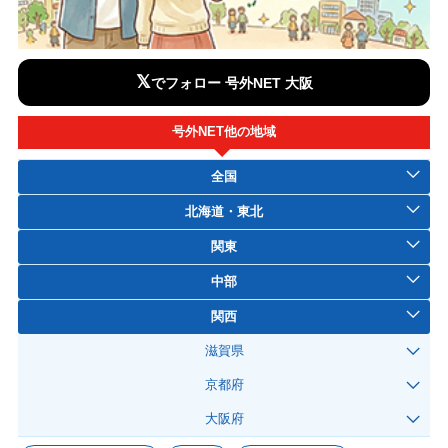
𝕏
でフォロー 号外NET 大阪
号外NET他の地域
全国
北海道・東北
関東
中部
関西
滋賀県
京都府
大阪府