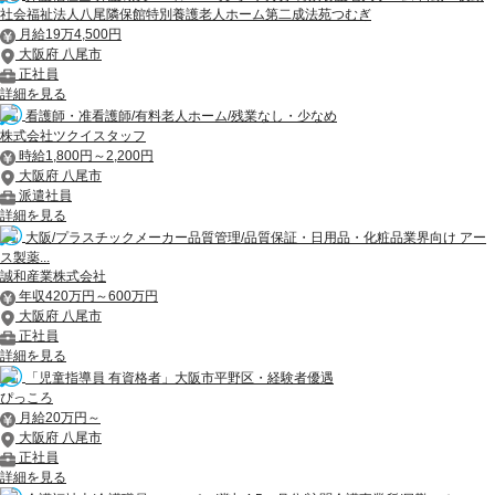
社会福祉法人八尾隣保館特別養護老人ホーム第二成法苑つむぎ
月給19万4,500円
大阪府 八尾市
正社員
詳細を見る
看護師・准看護師/有料老人ホーム/残業なし・少なめ
株式会社ツクイスタッフ
時給1,800円～2,200円
大阪府 八尾市
派遣社員
詳細を見る
大阪/プラスチックメーカー品質管理/品質保証・日用品・化粧品業界向け アー
ス製薬...
誠和産業株式会社
年収420万円～600万円
大阪府 八尾市
正社員
詳細を見る
「児童指導員 有資格者」大阪市平野区・経験者優遇
ぴっころ
月給20万円～
大阪府 八尾市
正社員
詳細を見る