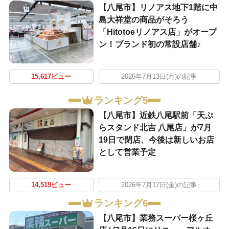
【八尾市】リノアス地下1階に中
島大祥堂の商品がそろう
「Hitotoeリノアス店」がオープ
ン！ブランド初の常設店舗♪
15,617ビュー
2026年7月13日(月)の記事
ランキング5
【八尾市】近鉄八尾駅前「天ぷ
らスタンド北吉 八尾店」が7月
19日で閉店、今後は新しいお店
として営業予定
14,519ビュー
2026年7月17日(金)の記事
ランキング6
【八尾市】業務スーパー桜ヶ丘