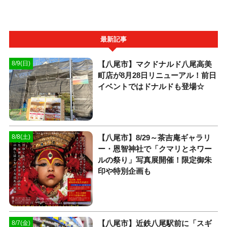
最新記事
【八尾市】マクドナルド八尾高美
8/9(日)
町店が8月28日リニューアル！前日
イベントではドナルドも登場☆
【八尾市】8/29～茶吉庵ギャラリ
8/8(土)
ー・恩智神社で「クマリとネワー
ルの祭り」写真展開催！限定御朱
印や特別企画も
【八尾市】近鉄八尾駅前に「スギ
8/7(金)