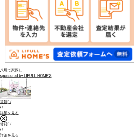
八尾で家探し
sponsored by LIFULL HOME'S
賃貸
[
]
/
/
/
詳細を見る
賃貸
[
]
/
/
/
詳細を見る