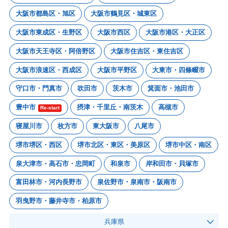
大阪市都島区・旭区
大阪市鶴見区・城東区
大阪市東成区・生野区
大阪市西区
大阪市港区・大正区
大阪市天王寺区・阿倍野区
大阪市住吉区・東住吉区
大阪市浪速区・西成区
大阪市平野区
大東市・四條畷市
守口市・門真市
吹田市
茨木市
箕面市・池田市
豊中市
摂津・千里丘・南茨木
高槻市
Re-start
寝屋川市
枚方市
東大阪市
八尾市
堺市堺区・西区
堺市北区・東区・美原区
堺市中区・南区
泉大津市・高石市・忠岡町
和泉市
岸和田市・貝塚市
富田林市・河内長野市
泉佐野市・泉南市・阪南市
羽曳野市・藤井寺市・柏原市
兵庫県