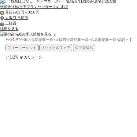
「残業ほぼなし」ケアマネージャー/正職員/日勤のみ/居宅介護支援
株式会社紬/ケアプランセンター おむすび
月給29万円～32万円
大阪府 八尾市
正社員
詳細を見る
八尾の高時給の求人情報を見る
号外NET全国の最新記事一覧
>
大阪府最新記事一覧
>
八尾市記事一覧
>
話題
>
【八
フリーマーケット
リサイクルフェア
久宝寺緑地
話題
カリヌーン