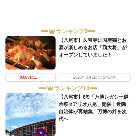
ランキング9
【八尾市】久宝寺に国産鶏とお
酒が楽しめるお店「鶏大将」が
オープンしていました！
8,669ビュー
2026年8月1日(土)の記事
ランキング10
【八尾市】8/9「万博レガシー継
承祭inアリオ八尾」開催！近隣
自治体が再結集、万博の絆を次
代へ