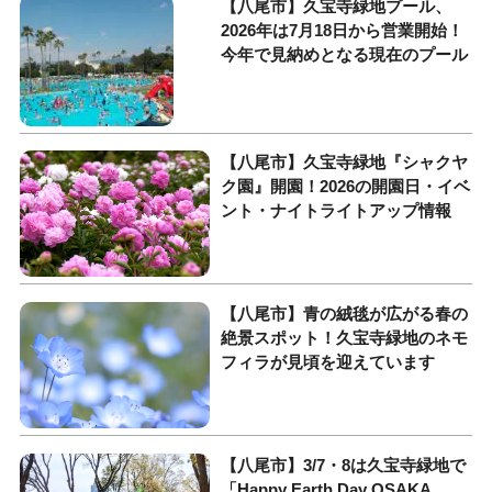
【八尾市】久宝寺緑地プール、
2026年は7月18日から営業開始！
今年で見納めとなる現在のプール
【八尾市】久宝寺緑地『シャクヤ
ク園』開園！2026の開園日・イベ
ント・ナイトライトアップ情報
【八尾市】青の絨毯が広がる春の
絶景スポット！久宝寺緑地のネモ
フィラが見頃を迎えています
【八尾市】3/7・8は久宝寺緑地で
「Happy Earth Day OSAKA