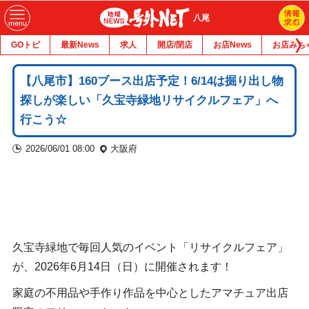
八尾
GOトピ
最新News
求人
開店/閉店
お店News
お店みち
【八尾市】160ブース出店予定！6/14は掘り出し物
探しが楽しい「久宝寺緑地リサイクルフェア」へ
行こう☆
2026/06/01 08:00
大阪府
久宝寺緑地で毎回人気のイベント「リサイクルフェア」
が、2026年6月14日（日）に開催されます！
家庭の不用品や手作り作品を中心としたアマチュア出店