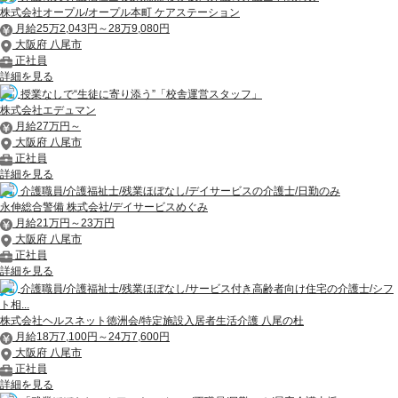
株式会社オープル/オープル本町 ケアステーション
月給25万2,043円～28万9,080円
大阪府 八尾市
正社員
詳細を見る
授業なしで“生徒に寄り添う”「校舎運営スタッフ」
株式会社エデュマン
月給27万円～
大阪府 八尾市
正社員
詳細を見る
介護職員/介護福祉士/残業ほぼなし/デイサービスの介護士/日勤のみ
永伸総合警備 株式会社/デイサービスめぐみ
月給21万円～23万円
大阪府 八尾市
正社員
詳細を見る
介護職員/介護福祉士/残業ほぼなし/サービス付き高齢者向け住宅の介護士/シフ
ト相...
株式会社ヘルスネット徳洲会/特定施設入居者生活介護 八尾の杜
月給18万7,100円～24万7,600円
大阪府 八尾市
正社員
詳細を見る