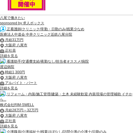
八尾で働きたい
sponsored by 求人ボックス
正看護師/クリニック/常勤・日勤のみ/残業少なめ
医療法人中道会 中井クリニック近鉄八尾分院
月給31万円
大阪府 八尾市
正社員
詳細を見る
看護助手/交通費支給/夜勤なし/担当者オススメ/病院
渡辺病院
時給1,300円
大阪府 八尾市
アルバイト・パート
詳細を見る
リフォーム・内装/施工管理/建築・土木 未経験歓迎 内装現場の管理補助 イチか
ら...
株式会社RIM-SWELL
月給28万円～32万円
大阪府 八尾市
正社員
詳細を見る
介護職員/介護福祉士/残業ほぼなし/訪問介護の介護士/日勤のみ