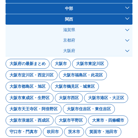
中部
関西
滋賀県
京都府
大阪府
大阪府の最新まとめ
大阪市
大阪市東淀川区
大阪市淀川区・西淀川区
大阪市福島区・此花区
大阪市都島区・旭区
大阪市鶴見区・城東区
大阪市東成区・生野区
大阪市西区
大阪市港区・大正区
大阪市天王寺区・阿倍野区
大阪市住吉区・東住吉区
大阪市浪速区・西成区
大阪市平野区
大東市・四條畷市
守口市・門真市
吹田市
茨木市
箕面市・池田市