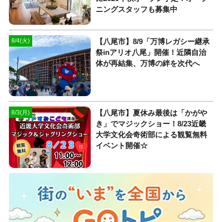
ニングスタッフも募集中
【八尾市】8/9「万博レガシー継承
8/4(火)
祭inアリオ八尾」開催！近隣自治
体が再結集、万博の絆を次代へ
【八尾市】夏休み最後は「かがや
8/3(月)
き」でマジックショー！8/23近畿
大学文化会奇術部による観覧無料
イベント開催☆