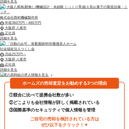
詳細を見る
大阪八尾/転勤無し/機械設計・未経験 じっくり育成/人気お菓子の製造設備・ニ
ッチ...
株式会社西村機械製作所
年収360万円～480万円
大阪府 八尾市
正社員
詳細を見る
「日勤のみ可」准看護師/特別養護老人ホーム
社会福祉法人つくし会
月給25万円～
大阪府 八尾市
正社員
詳細を見る
八尾の高時給の求人情報を見る
ホームズの売却査定をお勧めする3つの理由
①
競合に比べて提携会社数が多い
②
どこよりも会社情報が詳しく掲載されている
③
国際基準のセキュリティで個人情報を管理
ご自宅の売却を検討されている方は
ぜひ以下をクリック！▼