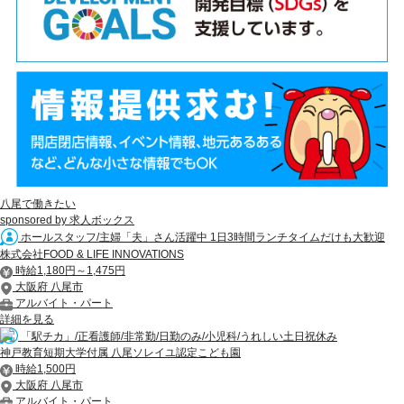
八尾で働きたい
sponsored by 求人ボックス
ホールスタッフ/主婦「夫」さん活躍中 1日3時間ランチタイムだけも大歓迎
株式会社FOOD & LIFE INNOVATIONS
時給1,180円～1,475円
大阪府 八尾市
アルバイト・パート
詳細を見る
「駅チカ」/正看護師/非常勤/日勤のみ/小児科/うれしい土日祝休み
神戸教育短期大学付属 八尾ソレイユ認定こども園
時給1,500円
大阪府 八尾市
アルバイト・パート