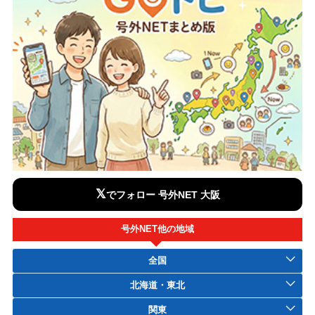
𝕏
でフォロー 号外NET 大阪
号外NET他の地域
全国
北海道・東北
関東