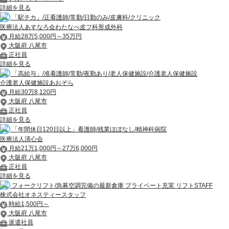
詳細を見る
「駅チカ」/正看護師/常勤/日勤のみ/皮膚科/クリニック
医療法人あすなろ会わたなべ皮フ科形成外科
月給28万5,000円～35万円
大阪府 八尾市
正社員
詳細を見る
「高給与」/准看護師/常勤/夜勤あり/老人保健施設/介護老人保健施設
介護老人保健施設あおぞら
月給30万8,120円
大阪府 八尾市
正社員
詳細を見る
「年間休日120日以上」看護師/残業ほぼなし/精神科病院
医療法人清心会
月給21万1,000円～27万6,000円
大阪府 八尾市
正社員
詳細を見る
フォークリフト/急募空調完備の最新倉庫 プライベート充実 リフトSTAFF
株式会社オネスティースタッフ
時給1,500円～
大阪府 八尾市
派遣社員