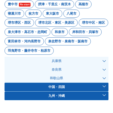
豊中市
摂津・千里丘・南茨木
高槻市
Re-start
寝屋川市
枚方市
東大阪市
八尾市
堺市堺区・西区
堺市北区・東区・美原区
堺市中区・南区
泉大津市・高石市・忠岡町
和泉市
岸和田市・貝塚市
富田林市・河内長野市
泉佐野市・泉南市・阪南市
羽曳野市・藤井寺市・柏原市
兵庫県
奈良県
和歌山県
中国・四国
九州・沖縄