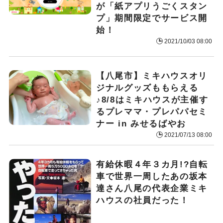
が「紙アプリうごくスタン
プ」期間限定でサービス開
始！
2021/10/03 08:00
【八尾市】ミキハウスオリ
ジナルグッズももらえる
♪8/8はミキハウスが主催す
るプレママ・プレパパセミ
ナー in みせるばやお
2021/07/13 08:00
有給休暇４年３カ月!?自転
車で世界一周したあの坂本
達さん八尾の代表企業ミキ
ハウスの社員だった！