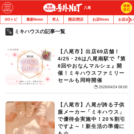
八尾
GOトピ
最新News
求人
開店/閉店
お店News
お店みち
ミキハウスの記事一覧
【八尾市】出店69店舗！
4/25・26は八尾南駅で『第
6回やおなんマルシェ』開
催！ミキハウスファミリー
セールも同時開催
2026/04/24 08:00
【八尾市】八尾が誇る子供
服メーカー「ミキハウス」
で優待会実施中！20％割引
ですよ～！新生活の準備に
も☆