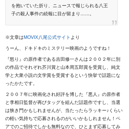
を抱いていた折り、ニュースで報じられる八王
子の殺人事件の続報に目が留まり……。
※文章は
MOVIX八尾公式サイト
より
うーん、ドキドキのミステリー映画のようですね！
『怒り』の原作者である吉田修一さんは２００２年に別
の作品でそれぞれ芥川賞と山本周五郎賞を受賞し、純文
学と大衆小説の文学賞を受賞するという快挙で話題にな
ったかたです。
２００７年に映画化され好評を博した『悪人』の原作者
と李相日監督が再びタッグを組んだ話題作ですし、当選
は狭き門かもしれませんが、当たったらラッキー♪くらい
の軽い気持ちで応募されるのがいいかもしれません！ペ
アでのご招待でしかも無料なので、ひとまず応募してみ