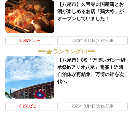
【八尾市】久宝寺に国産鶏とお
酒が楽しめるお店「鶏大将」が
オープンしていました！
8,587ビュー
2026年8月1日(土)の記事
ランキング10
【八尾市】8/9「万博レガシー継
承祭inアリオ八尾」開催！近隣
自治体が再結集、万博の絆を次
代へ
8,231ビュー
2026年8月4日(火)の記事