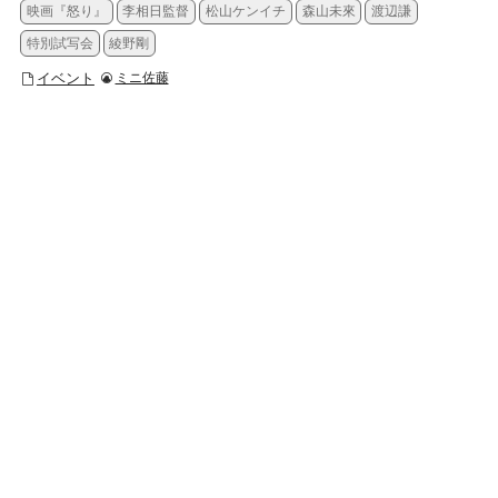
映画『怒り』
李相日監督
松山ケンイチ
森山未來
渡辺謙
特別試写会
綾野剛
イベント
ミニ佐藤