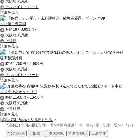
大阪府 八尾市
アルバイト・パート
詳細を見る
「保育士」八尾市・未経験歓迎、経験者優遇、ブランクOK
ふじ第二保育園
月給18万8,832円～
大阪府 八尾市
正社員
詳細を見る
「高給与」/正看護師/非常勤/日勤のみ/リハビリテーション科/整形外科
塩田整形外科
時給1,750円～1,900円
大阪府 八尾市
アルバイト・パート
詳細を見る
介護助手/無資格OK 洗濯物を取り込んでたたむなど生活サポート中心
株式会社ネオキャリア
時給1,500円～1,650円
大阪府 八尾市
派遣社員
詳細を見る
八尾の高時給の求人情報を見る
号外NET全国の最新記事一覧
>
大阪府最新記事一覧
>
八尾市記事一覧
>
イベント
>
movix八尾
吉田修一
妻夫木聡
宮崎あおい
広瀬すず