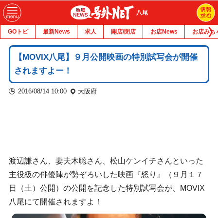
八尾
GOトピ
最新News
求人
開店/閉店
お店News
お店みち
【MOVIX八尾】９月公開映画の特別試写会が開催
されますよー！
2016/08/14 10:00
大阪府
渡辺謙さん、妻夫木聡さん、松山ケンイチさんといった
主役級の俳優陣が勢ぞろいした映画『怒り』（９月１７
日（土）公開）の公開を記念した特別試写会が、MOVIX
八尾にて開催されますよ！