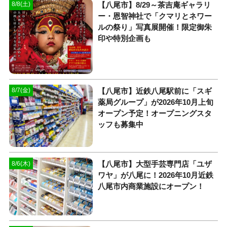
【八尾市】8/29～茶吉庵ギャラリ
8/8(土)
ー・恩智神社で「クマリとネワー
ルの祭り」写真展開催！限定御朱
印や特別企画も
【八尾市】近鉄八尾駅前に「スギ
8/7(金)
薬局グループ」が2026年10月上旬
オープン予定！オープニングスタ
ッフも募集中
【八尾市】大型手芸専門店「ユザ
8/6(木)
ワヤ」が八尾に！2026年10月近鉄
八尾市内商業施設にオープン！