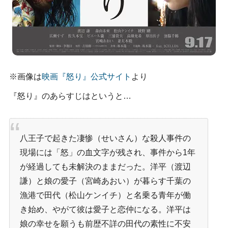
※画像は
映画『怒り』公式サイト
より
『怒り』のあらすじはというと…
八王子で起きた凄惨（せいさん）な殺人事件の
現場には「怒」の血文字が残され、事件から1年
が経過しても未解決のままだった。洋平（渡辺
謙）と娘の愛子（宮崎あおい）が暮らす千葉の
漁港で田代（松山ケンイチ）と名乗る青年が働
き始め、やがて彼は愛子と恋仲になる。洋平は
娘の幸せを願うも前歴不詳の田代の素性に不安