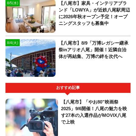
【八尾市】家具・インテリアブラ
8/5(水)
ンド「LOWYA」が近鉄八尾駅周辺
に2026年秋オープン予定！オープ
ニングスタッフも募集中
【八尾市】8/9「万博レガシー継承
8/4(火)
祭inアリオ八尾」開催！近隣自治
体が再結集、万博の絆を次代へ
おすすめ記事
【八尾市】「やお80”映画祭
2025」9/6開催！八尾の魅力を映
す27本の入選作品がMOVIX八尾
で上映