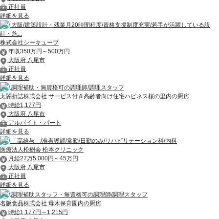
正社員
詳細を見る
大阪/建築設計・残業月20時間程度/資格支援制度充実/若手が活躍している設
計・施...
株式会社シーキューブ
年収350万円～500万円
大阪府 八尾市
正社員
詳細を見る
調理補助・無資格可の調理師/調理スタッフ
太閤折詰株式会社 サービス付き高齢者向け住宅ハピネス桜の里内の厨房
時給1,177円
大阪府 八尾市
アルバイト・パート
詳細を見る
「高給与」/准看護師/常勤/日勤のみ/リハビリテーション科/内科
医療法人松樹会 松本クリニック
月給27万5,000円～45万円
大阪府 八尾市
正社員
詳細を見る
調理補助スタッフ・無資格可の調理師/調理スタッフ
名阪食品株式会社 母木保育園内の厨房
時給1,177円～1,215円