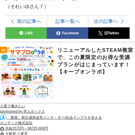
（それいゆさん７）
前の記事へ
記事一覧へ
次の記事へ
LINE
Facebook
旧Twitter
リニューアルしたSTEAM教室
ad
で、この夏限定のお得な受講
プランがはじまっています！
【キープオンラボ】
八尾で働きたい
sponsored by 求人ボックス
「製造」射出成形金型メンテ・オペ/社会インフラを支える
カシテック株式会社
月給25万円～38万5,000円
大阪府 八尾市