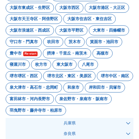
大阪市東成区・生野区
大阪市西区
大阪市港区・大正区
大阪市天王寺区・阿倍野区
大阪市住吉区・東住吉区
大阪市浪速区・西成区
大阪市平野区
大東市・四條畷市
守口市・門真市
吹田市
茨木市
箕面市・池田市
豊中市
摂津・千里丘・南茨木
高槻市
Re-start
寝屋川市
枚方市
東大阪市
八尾市
堺市堺区・西区
堺市北区・東区・美原区
堺市中区・南区
泉大津市・高石市・忠岡町
和泉市
岸和田市・貝塚市
富田林市・河内長野市
泉佐野市・泉南市・阪南市
羽曳野市・藤井寺市・柏原市
兵庫県
奈良県