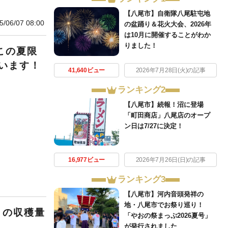
【八尾市】自衛隊八尾駐屯地
5/06/07 08:00
の盆踊り＆花火大会、2026年
は10月に開催することがわか
りました！
この夏限
います！
41,640ビュー
2026年7月28日(火)の記事
ランキング2
【八尾市】続報！沼に登場
「町田商店」八尾店のオープ
ン日は7/27に決定！
16,977ビュー
2026年7月26日(日)の記事
ランキング3
【八尾市】河内音頭発祥の
地・八尾市でお祭り巡り！
１の収穫量
「やおの祭まっぷ2026夏号」
が発行されました