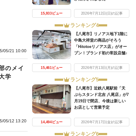
15,933ビュー
2026年7月12日(日)の記事
ランキング4
【八尾市】リノアス地下1階に
中島大祥堂の商品がそろう
「Hitotoeリノアス店」がオー
5/05/21 10:00
プン！ブランド初の常設店舗♪
部のメイ
15,461ビュー
2026年7月13日(月)の記事
大学
ランキング5
【八尾市】近鉄八尾駅前「天
ぷらスタンド北吉 八尾店」が7
月19日で閉店、今後は新しい
お店として営業予定
5/05/12 13:20
14,494ビュー
2026年7月17日(金)の記事
ランキング6