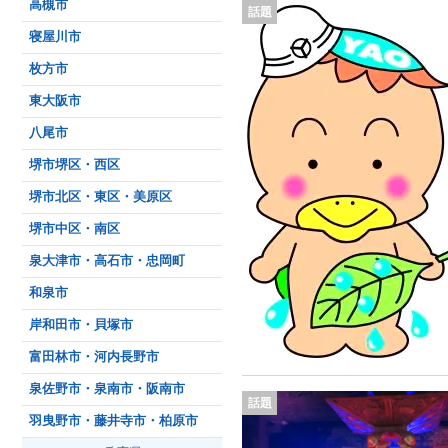
高槻市
話題
寝屋川市
枚方市
東大阪市
八尾市
堺市堺区・西区
堺市北区・東区・美原区
堺市中区・南区
泉大津市・高石市・忠岡町
和泉市
岸和田市・貝塚市
富田林市・河内長野市
泉佐野市・泉南市・阪南市
話題
羽曳野市・藤井寺市・柏原市