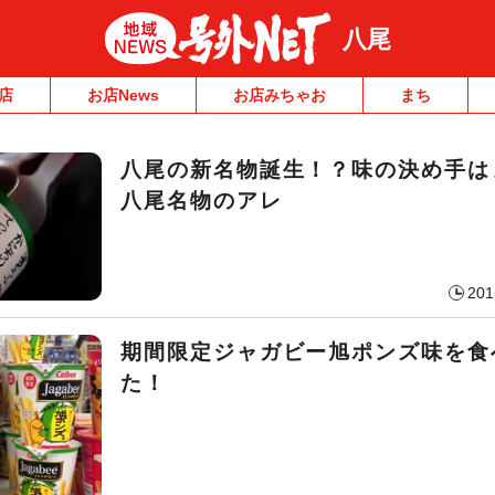
八尾
店
お店News
お店みちゃお
まち
八尾の新名物誕生！？味の決め手は
八尾名物のアレ
201
期間限定ジャガビー旭ポンズ味を食
た！