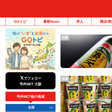
GOトピ
最新News
求人
開店/閉
話題
𝕏
でフォロー
話題
号外NET 大阪
号外NET他の地域
全国