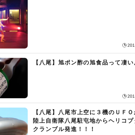
201
【八尾】旭ポン酢の旭食品って凄い
201
【八尾】八尾市上空に３機のＵＦＯ
陸上自衛隊八尾駐屯地からヘリコプ
クランブル発進！！！