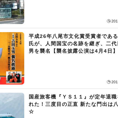
201
平成26年八尾市文化賞受賞者であ
氏が、人間国宝の名跡を継ぎ、二代
男を襲名【襲名披露公演は4月4日
201
国産旅客機『ＹＳ１１』が定年退職
れた！三度目の正直
新たな門出は
☆