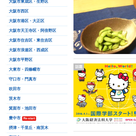
大阪市東成区・生野区
大阪市西区
大阪市港区・大正区
大阪市天王寺区・阿倍野区
大阪市住吉区・東住吉区
大阪市浪速区・西成区
大阪市平野区
話題
大東市・四條畷市
守口市・門真市
吹田市
茨木市
箕面市・池田市
豊中市
Re-start
摂津・千里丘・南茨木